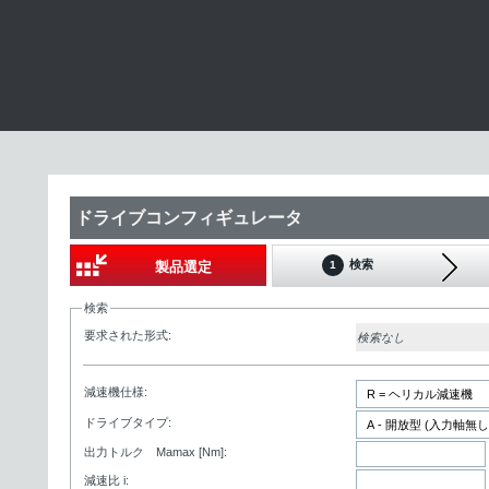
ドライブコンフィギュレータ
検索
製品選定
1
検索
要求された形式:
検索なし
減速機仕様:
ドライブタイプ:
出力トルク Mamax [Nm]:
減速比 i: